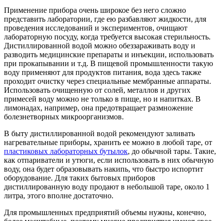
Применение прибора очень широкое без него сложно
представить лаборатории, где ею разбавляют жидкости, для
проведения исследований и экспериментов, очищают
лабораторную посуду, когда требуется высокая стерильность.
Дистиллированной водой можно обеззараживать воду и
разводить медицинские препараты и инъекции, использовать
при прокапывании и т.д. В пищевой промышленности такую
воду применяют для продуктов питания, вода здесь также
проходит очистку через специальные мембранные аппараты.
Использовать очищенную от солей, металлов и других
примесей воду можно не только в пище, но и напитках. В
лимонадах, например, она предотвращает размножение
болезнетворных микроорганизмов.
В быту дистиллированной водой рекомендуют заливать
нагревательные приборы, хранить ее можно в любой таре, от
пластиковых лабораторных бутылок
, до обычной тары. Такие,
как отпариватели и утюги, если использовать в них обычную
воду, она будет образовывать накипь, что быстро испортит
оборудование. Для таких бытовых приборов
дистиллированную воду продают в небольшой таре, около 1
литра, этого вполне достаточно.
Для промышленных предприятий объемы нужны, конечно,