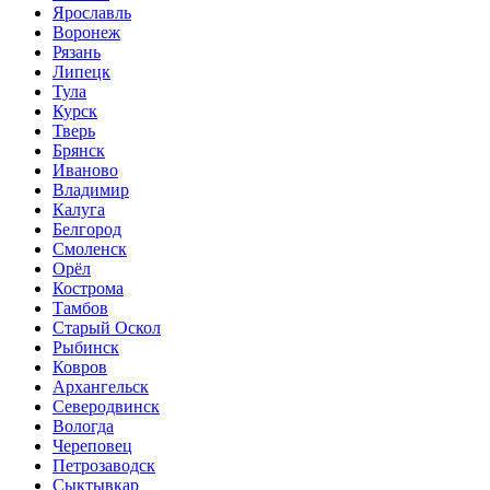
Ярославль
Воронеж
Рязань
Липецк
Тула
Курск
Тверь
Брянск
Иваново
Владимир
Калуга
Белгород
Смоленск
Орёл
Кострома
Тамбов
Старый Оскол
Рыбинск
Ковров
Архангельск
Северодвинск
Вологда
Череповец
Петрозаводск
Сыктывкар