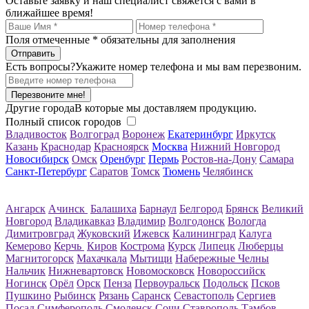
Оставьте заявку и наш специалист свяжется с вами в
ближайшее время!
Поля отмеченные
*
обязательны для заполнения
Есть вопросы?
Укажите номер телефона и мы вам перезвоним.
Перезвоните мне!
Другие города
В которые мы доставляем продукцию.
Полный список городов
Владивосток
Волгоград
Воронеж
Екатеринбург
Иркутск
Казань
Краснодар
Красноярск
Москва
Нижний Новгород
Новосибирск
Омск
Оренбург
Пермь
Ростов-на-Дону
Самара
Санкт-Петербург
Саратов
Томск
Тюмень
Челябинск
Ангарск
Ачинск
Балашиха
Барнаул
Белгород
Брянск
Великий
Новгород
Владикавказ
Владимир
Волгодонск
Вологда
Димитровград
Жуковский
Ижевск
Калининград
Калуга
Кемерово
Керчь
Киров
Кострома
Курск
Липецк
Люберцы
Магнитогорск
Махачкала
Мытищи
Набережные Челны
Нальчик
Нижневартовск
Новомосковск
Новороссийск
Ногинск
Орёл
Орск
Пенза
Первоуральск
Подольск
Псков
Пушкино
Рыбинск
Рязань
Саранск
Севастополь
Сергиев
Посад
Симферополь
Смоленск
Сочи
Ставрополь
Тамбов