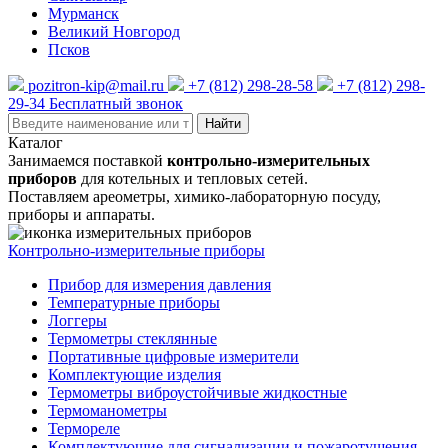
Мурманск
Великий Новгород
Псков
pozitron-kip@mail.ru
+7 (812) 298-28-58
+7 (812) 298-
29-34
Бесплатный звонок
Найти
Каталог
Занимаемся поставкой
контрольно-измерительных
приборов
для котельных и тепловых сетей.
Поставляем ареометры, химико-лабораторную посуду,
приборы и аппараты.
Контрольно-измерительные приборы
Прибор для измерения давления
Температурные приборы
Логгеры
Термометры стеклянные
Портативные цифровые измерители
Комплектующие изделия
Термометры виброустойчивые жидкостные
Термоманометры
Термореле
Комплектующие для сигнализации и пожаротушения