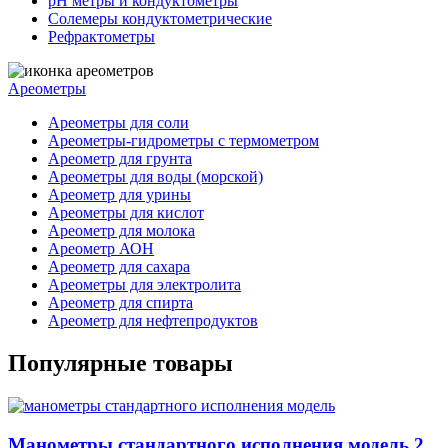
pH метры и кондуктометры
Солемеры кондуктометрические
Рефрактометры
Ареометры
Ареометры для соли
Ареометры-гидрометры с термометром
Ареометр для грунта
Ареометры для воды (морской)
Ареометр для урины
Ареометры для кислот
Ареометр для молока
Ареометр АОН
Ареометр для сахара
Ареометры для электролита
Ареометр для спирта
Ареометр для нефтепродуктов
Популярные товары
Манометры стандартного исполнения модель 2