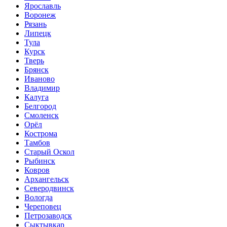
Ярославль
Воронеж
Рязань
Липецк
Тула
Курск
Тверь
Брянск
Иваново
Владимир
Калуга
Белгород
Смоленск
Орёл
Кострома
Тамбов
Старый Оскол
Рыбинск
Ковров
Архангельск
Северодвинск
Вологда
Череповец
Петрозаводск
Сыктывкар