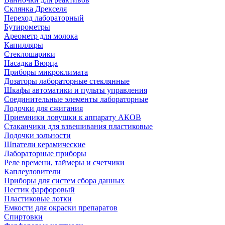
Склянка Дрекселя
Переход лабораторный
Бутирометры
Ареометр для молока
Капилляры
Стеклошарики
Насадка Вюрца
Приборы микроклимата
Дозаторы лабораторные стеклянные
Шкафы автоматики и пульты управления
Соединительные элементы лабораторные
Лодочки для сжигания
Приемники ловушки к аппарату АКОВ
Стаканчики для взвешивания пластиковые
Лодочки зольности
Шпатели керамические
Лабораторные приборы
Реле времени, таймеры и счетчики
Каплеуловители
Приборы для систем сбора данных
Пестик фарфоровый
Пластиковые лотки
Емкости для окраски препаратов
Спиртовки