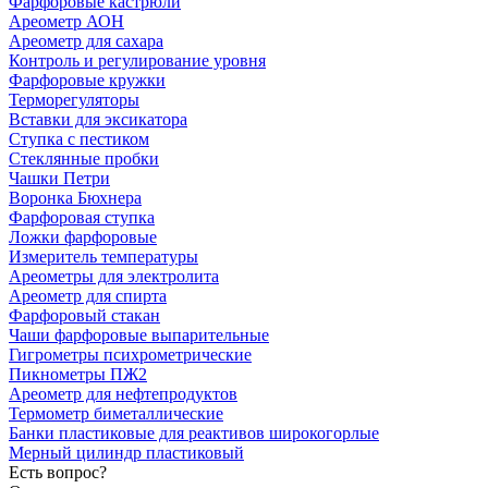
Фарфоровые кастрюли
Ареометр АОН
Ареометр для сахара
Контроль и регулирование уровня
Фарфоровые кружки
Терморегуляторы
Вставки для эксикатора
Ступка с пестиком
Стеклянные пробки
Чашки Петри
Воронка Бюхнера
Фарфоровая ступка
Ложки фарфоровые
Измеритель температуры
Ареометры для электролита
Ареометр для спирта
Фарфоровый стакан
Чаши фарфоровые выпарительные
Гигрометры психрометрические
Пикнометры ПЖ2
Ареометр для нефтепродуктов
Термометр биметаллические
Банки пластиковые для реактивов широкогорлые
Мерный цилиндр пластиковый
Есть вопрос?