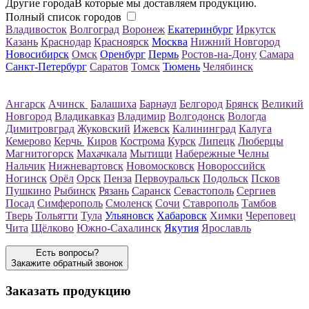
Другие города
В которые мы доставляем продукцию.
Полный список городов
Владивосток
Волгоград
Воронеж
Екатеринбург
Иркутск
Казань
Краснодар
Красноярск
Москва
Нижний Новгород
Новосибирск
Омск
Оренбург
Пермь
Ростов-на-Дону
Самара
Санкт-Петербург
Саратов
Томск
Тюмень
Челябинск
Ангарск
Ачинск
Балашиха
Барнаул
Белгород
Брянск
Великий
Новгород
Владикавказ
Владимир
Волгодонск
Вологда
Димитровград
Жуковский
Ижевск
Калининград
Калуга
Кемерово
Керчь
Киров
Кострома
Курск
Липецк
Люберцы
Магнитогорск
Махачкала
Мытищи
Набережные Челны
Нальчик
Нижневартовск
Новомосковск
Новороссийск
Ногинск
Орёл
Орск
Пенза
Первоуральск
Подольск
Псков
Пушкино
Рыбинск
Рязань
Саранск
Севастополь
Сергиев
Посад
Симферополь
Смоленск
Сочи
Ставрополь
Тамбов
Тверь
Тольятти
Тула
Ульяновск
Хабаровск
Химки
Череповец
Чита
Щёлково
Южно-Сахалинск
Якутия
Ярославль
Есть вопросы?
Закажите обратный звонок
Заказать продукцию