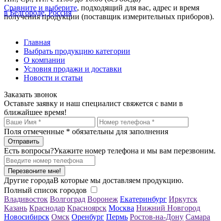
Сравните и выберите
, подходящий для вас, адрес и время
в Белгороде, Россия
получения продукции (поставщик измерительных приборов).
Главная
Выбрать продукцию категории
О компании
Условия продажи и доставки
Новости и статьи
Заказать звонок
Оставьте заявку и наш специалист свяжется с вами в
ближайшее время!
Поля отмеченные
*
обязательны для заполнения
Есть вопросы?
Укажите номер телефона и мы вам перезвоним.
Перезвоните мне!
Другие города
В которые мы доставляем продукцию.
Полный список городов
Владивосток
Волгоград
Воронеж
Екатеринбург
Иркутск
Казань
Краснодар
Красноярск
Москва
Нижний Новгород
Новосибирск
Омск
Оренбург
Пермь
Ростов-на-Дону
Самара