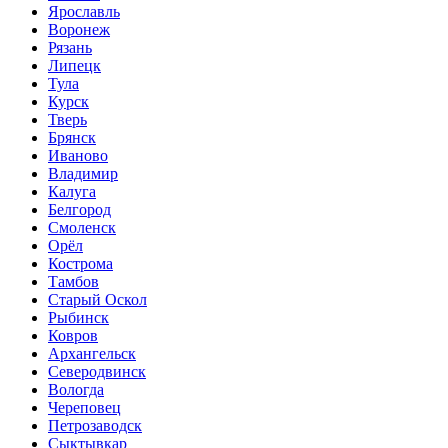
Ярославль
Воронеж
Рязань
Липецк
Тула
Курск
Тверь
Брянск
Иваново
Владимир
Калуга
Белгород
Смоленск
Орёл
Кострома
Тамбов
Старый Оскол
Рыбинск
Ковров
Архангельск
Северодвинск
Вологда
Череповец
Петрозаводск
Сыктывкар