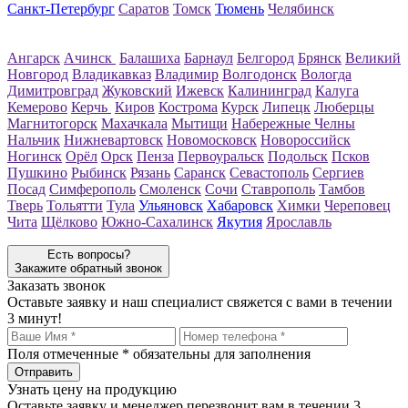
Санкт-Петербург
Саратов
Томск
Тюмень
Челябинск
Ангарск
Ачинск
Балашиха
Барнаул
Белгород
Брянск
Великий
Новгород
Владикавказ
Владимир
Волгодонск
Вологда
Димитровград
Жуковский
Ижевск
Калининград
Калуга
Кемерово
Керчь
Киров
Кострома
Курск
Липецк
Люберцы
Магнитогорск
Махачкала
Мытищи
Набережные Челны
Нальчик
Нижневартовск
Новомосковск
Новороссийск
Ногинск
Орёл
Орск
Пенза
Первоуральск
Подольск
Псков
Пушкино
Рыбинск
Рязань
Саранск
Севастополь
Сергиев
Посад
Симферополь
Смоленск
Сочи
Ставрополь
Тамбов
Тверь
Тольятти
Тула
Ульяновск
Хабаровск
Химки
Череповец
Чита
Щёлково
Южно-Сахалинск
Якутия
Ярославль
Есть вопросы?
Закажите обратный звонок
Заказать звонок
Оставьте заявку и наш специалист свяжется с вами в течении
3 минут!
Поля отмеченные
*
обязательны для заполнения
Узнать цену на продукцию
Оставьте заявку и менеджер перезвонит вам в течении 3