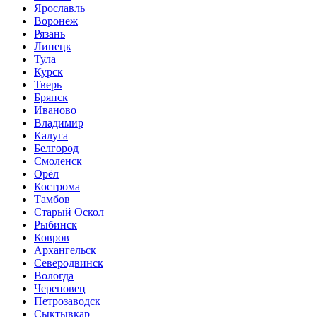
Ярославль
Воронеж
Рязань
Липецк
Тула
Курск
Тверь
Брянск
Иваново
Владимир
Калуга
Белгород
Смоленск
Орёл
Кострома
Тамбов
Старый Оскол
Рыбинск
Ковров
Архангельск
Северодвинск
Вологда
Череповец
Петрозаводск
Сыктывкар