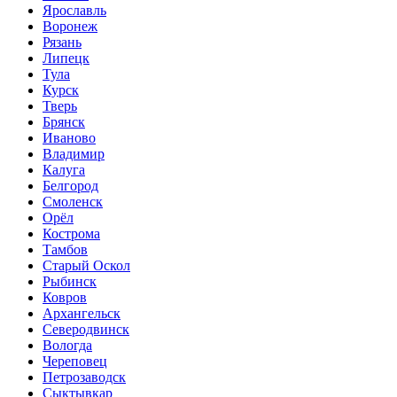
Ярославль
Воронеж
Рязань
Липецк
Тула
Курск
Тверь
Брянск
Иваново
Владимир
Калуга
Белгород
Смоленск
Орёл
Кострома
Тамбов
Старый Оскол
Рыбинск
Ковров
Архангельск
Северодвинск
Вологда
Череповец
Петрозаводск
Сыктывкар