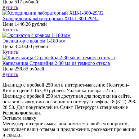
Цена
517 рублей
Купить
Холодильник лабораторный ХШ-1-300-29/32
Цена
1446,26 рублей
Купить
Эксикатор с краном 1-180 мм
Цена
3 433,00 рублей
Купить
Капельница Страшейна 2-30 мл из темного стекла
Цена
258,85 рублей
Купить
Цилиндр с пробкой 250 мл в интернет-магазине Позитрон-
Кип по цене 1 163,30 рублей. Упаковка товара - 2 шт.
Цилиндр с пробкой 250 мл доступная для покупки на сайте,
оставив заявку, или позвонив по номеру телефона: 8 (812) 298-
28-58. Для покупателей из Санкт-Петербурга специальные
Есть вопрос?
условия доставки.
Оставьте заявку
Менеджер интернет-магазина поможет с любым вопросом,
выслушает ваши
отзывы
и предложения, расскажет про акции
и скидки