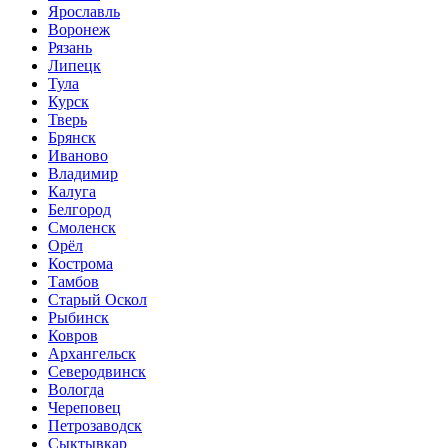
Ярославль
Воронеж
Рязань
Липецк
Тула
Курск
Тверь
Брянск
Иваново
Владимир
Калуга
Белгород
Смоленск
Орёл
Кострома
Тамбов
Старый Оскол
Рыбинск
Ковров
Архангельск
Северодвинск
Вологда
Череповец
Петрозаводск
Сыктывкар