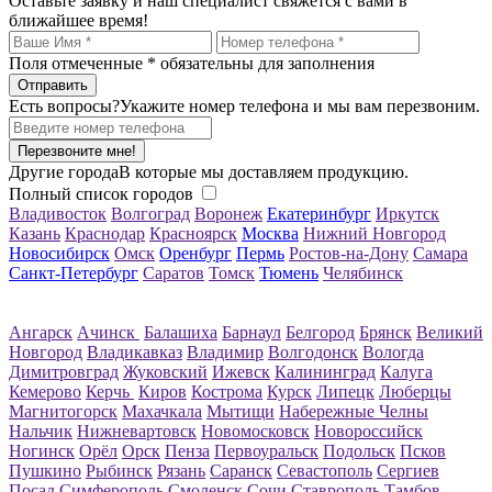
Оставьте заявку и наш специалист свяжется с вами в
ближайшее время!
Поля отмеченные
*
обязательны для заполнения
Есть вопросы?
Укажите номер телефона и мы вам перезвоним.
Перезвоните мне!
Другие города
В которые мы доставляем продукцию.
Полный список городов
Владивосток
Волгоград
Воронеж
Екатеринбург
Иркутск
Казань
Краснодар
Красноярск
Москва
Нижний Новгород
Новосибирск
Омск
Оренбург
Пермь
Ростов-на-Дону
Самара
Санкт-Петербург
Саратов
Томск
Тюмень
Челябинск
Ангарск
Ачинск
Балашиха
Барнаул
Белгород
Брянск
Великий
Новгород
Владикавказ
Владимир
Волгодонск
Вологда
Димитровград
Жуковский
Ижевск
Калининград
Калуга
Кемерово
Керчь
Киров
Кострома
Курск
Липецк
Люберцы
Магнитогорск
Махачкала
Мытищи
Набережные Челны
Нальчик
Нижневартовск
Новомосковск
Новороссийск
Ногинск
Орёл
Орск
Пенза
Первоуральск
Подольск
Псков
Пушкино
Рыбинск
Рязань
Саранск
Севастополь
Сергиев
Посад
Симферополь
Смоленск
Сочи
Ставрополь
Тамбов