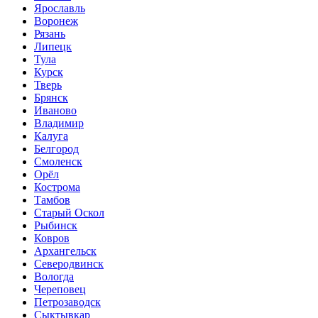
Ярославль
Воронеж
Рязань
Липецк
Тула
Курск
Тверь
Брянск
Иваново
Владимир
Калуга
Белгород
Смоленск
Орёл
Кострома
Тамбов
Старый Оскол
Рыбинск
Ковров
Архангельск
Северодвинск
Вологда
Череповец
Петрозаводск
Сыктывкар