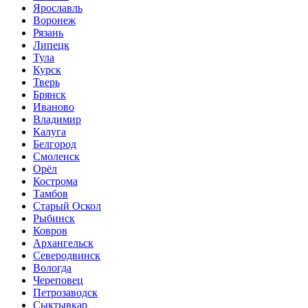
Ярославль
Воронеж
Рязань
Липецк
Тула
Курск
Тверь
Брянск
Иваново
Владимир
Калуга
Белгород
Смоленск
Орёл
Кострома
Тамбов
Старый Оскол
Рыбинск
Ковров
Архангельск
Северодвинск
Вологда
Череповец
Петрозаводск
Сыктывкар