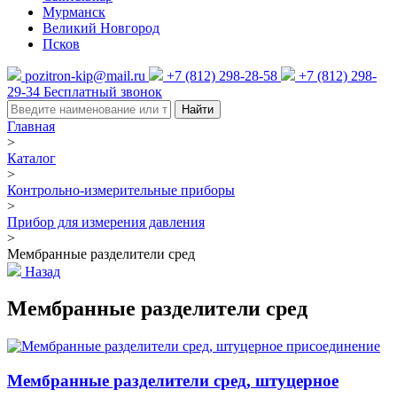
Мурманск
Великий Новгород
Псков
pozitron-kip@mail.ru
+7 (812) 298-28-58
+7 (812) 298-
29-34
Бесплатный звонок
Найти
Главная
>
Каталог
>
Контрольно-измерительные приборы
>
Прибор для измерения давления
>
Мембранные разделители сред
Назад
Мембранные разделители сред
Мембранные разделители сред, штуцерное