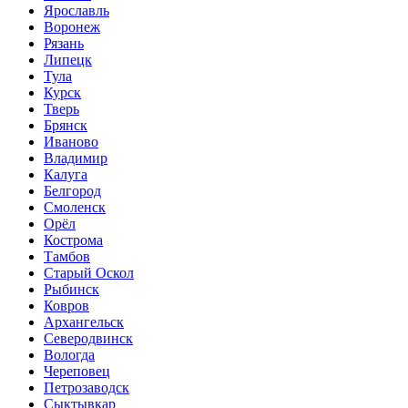
Ярославль
Воронеж
Рязань
Липецк
Тула
Курск
Тверь
Брянск
Иваново
Владимир
Калуга
Белгород
Смоленск
Орёл
Кострома
Тамбов
Старый Оскол
Рыбинск
Ковров
Архангельск
Северодвинск
Вологда
Череповец
Петрозаводск
Сыктывкар