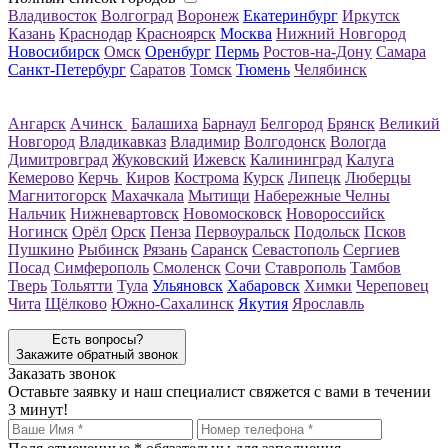
Владивосток
Волгоград
Воронеж
Екатеринбург
Иркутск
Казань
Краснодар
Красноярск
Москва
Нижний Новгород
Новосибирск
Омск
Оренбург
Пермь
Ростов-на-Дону
Самара
Санкт-Петербург
Саратов
Томск
Тюмень
Челябинск
Ангарск
Ачинск
Балашиха
Барнаул
Белгород
Брянск
Великий
Новгород
Владикавказ
Владимир
Волгодонск
Вологда
Димитровград
Жуковский
Ижевск
Калининград
Калуга
Кемерово
Керчь
Киров
Кострома
Курск
Липецк
Люберцы
Магнитогорск
Махачкала
Мытищи
Набережные Челны
Нальчик
Нижневартовск
Новомосковск
Новороссийск
Ногинск
Орёл
Орск
Пенза
Первоуральск
Подольск
Псков
Пушкино
Рыбинск
Рязань
Саранск
Севастополь
Сергиев
Посад
Симферополь
Смоленск
Сочи
Ставрополь
Тамбов
Тверь
Тольятти
Тула
Ульяновск
Хабаровск
Химки
Череповец
Чита
Щёлково
Южно-Сахалинск
Якутия
Ярославль
Есть вопросы?
Закажите обратный звонок
Заказать звонок
Оставьте заявку и наш специалист свяжется с вами в течении
3 минут!