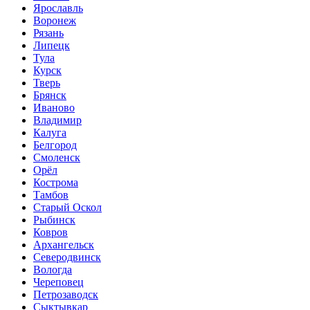
Ярославль
Воронеж
Рязань
Липецк
Тула
Курск
Тверь
Брянск
Иваново
Владимир
Калуга
Белгород
Смоленск
Орёл
Кострома
Тамбов
Старый Оскол
Рыбинск
Ковров
Архангельск
Северодвинск
Вологда
Череповец
Петрозаводск
Сыктывкар