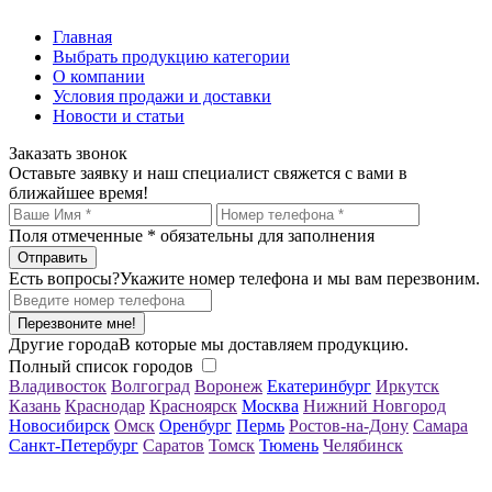
Главная
Выбрать продукцию категории
О компании
Условия продажи и доставки
Новости и статьи
Заказать звонок
Оставьте заявку и наш специалист свяжется с вами в
ближайшее время!
Поля отмеченные
*
обязательны для заполнения
Есть вопросы?
Укажите номер телефона и мы вам перезвоним.
Перезвоните мне!
Другие города
В которые мы доставляем продукцию.
Полный список городов
Владивосток
Волгоград
Воронеж
Екатеринбург
Иркутск
Казань
Краснодар
Красноярск
Москва
Нижний Новгород
Новосибирск
Омск
Оренбург
Пермь
Ростов-на-Дону
Самара
Санкт-Петербург
Саратов
Томск
Тюмень
Челябинск