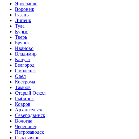
Ярославль
Воронеж
Рязань
Липецк
Тула
Курск
Тверь
Брянск
Иваново
Владимир
Калуга
Белгород
Смоленск
Орёл
Кострома
Тамбов
Старый Оскол
Рыбинск
Ковров
Архангельск
Северодвинск
Вологда
Череповец
Петрозаводск
Сыктывкар