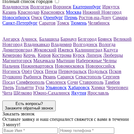
Полный список городов
Владивосток
Волгоград
Воронеж
Екатеринбург
Иркутск
Казань
Краснодар
Красноярск
Москва
Нижний Новгород
Новосибирск
Омск
Оренбург
Пермь
Ростов-на-Дону
Самара
Санкт-Петербург
Саратов
Томск
Тюмень
Челябинск
Ангарск
Ачинск
Балашиха
Барнаул
Белгород
Брянск
Великий
Новгород
Владикавказ
Владимир
Волгодонск
Вологда
Димитровград
Жуковский
Ижевск
Калининград
Калуга
Кемерово
Керчь
Киров
Кострома
Курск
Липецк
Люберцы
Магнитогорск
Махачкала
Мытищи
Набережные Челны
Нальчик
Нижневартовск
Новомосковск
Новороссийск
Ногинск
Орёл
Орск
Пенза
Первоуральск
Подольск
Псков
Пушкино
Рыбинск
Рязань
Саранск
Севастополь
Сергиев
Посад
Симферополь
Смоленск
Сочи
Ставрополь
Тамбов
Тверь
Тольятти
Тула
Ульяновск
Хабаровск
Химки
Череповец
Чита
Щёлково
Южно-Сахалинск
Якутия
Ярославль
Есть вопросы?
Закажите обратный звонок
Заказать звонок
Оставьте заявку и наш специалист свяжется с вами в течении
3 минут!