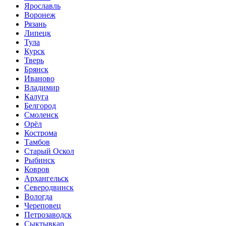
Ярославль
Воронеж
Рязань
Липецк
Тула
Курск
Тверь
Брянск
Иваново
Владимир
Калуга
Белгород
Смоленск
Орёл
Кострома
Тамбов
Старый Оскол
Рыбинск
Ковров
Архангельск
Северодвинск
Вологда
Череповец
Петрозаводск
Сыктывкар