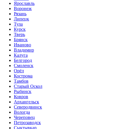
Ярославль
Воронеж
Рязань
Липецк
Тула
Курск
Тверь
Брянск
Иваново
Владимир
Калуга
Белгород
Смоленск
Орёл
Кострома
Тамбов
Старый Оскол
Рыбинск
Ковров
Архангельск
Северодвинск
Вологда
Череповец
Петрозаводск
Сыктывкар