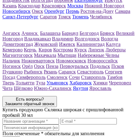
Владивосток
Волгоград
Воронеж
Екатеринбург
Иркутск
Казань
Краснодар
Красноярск
Москва
Нижний Новгород
Новосибирск
Омск
Оренбург
Пермь
Ростов-на-Дону
Самара
Санкт-Петербург
Саратов
Томск
Тюмень
Челябинск
Ангарск
Ачинск
Балашиха
Барнаул
Белгород
Брянск
Великий
Новгород
Владикавказ
Владимир
Волгодонск
Вологда
Димитровград
Жуковский
Ижевск
Калининград
Калуга
Кемерово
Керчь
Киров
Кострома
Курск
Липецк
Люберцы
Магнитогорск
Махачкала
Мытищи
Набережные Челны
Нальчик
Нижневартовск
Новомосковск
Новороссийск
Ногинск
Орёл
Орск
Пенза
Первоуральск
Подольск
Псков
Пушкино
Рыбинск
Рязань
Саранск
Севастополь
Сергиев
Посад
Симферополь
Смоленск
Сочи
Ставрополь
Тамбов
Тверь
Тольятти
Тула
Ульяновск
Хабаровск
Химки
Череповец
Чита
Щёлково
Южно-Сахалинск
Якутия
Ярославль
Есть вопросы?
Закажите обратный звонок
Купить продукцию
Склянка широкая с пришлифованной
пробкой 30 мл
Поля отмеченные
*
обязательны для заполнения