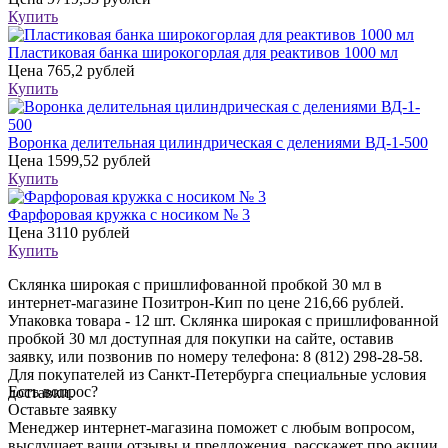
Купить
Пластиковая банка широкогорлая для реактивов 1000 мл
Цена
765,2 рублей
Купить
Воронка делительная цилиндрическая с делениями ВД-1-500
Цена
1599,52 рублей
Купить
Фарфоровая кружка с носиком № 3
Цена
3110 рублей
Купить
Склянка широкая с пришлифованной пробкой 30 мл в
интернет-магазине Позитрон-Кип по цене 216,66 рублей.
Упаковка товара - 12 шт. Склянка широкая с пришлифованной
пробкой 30 мл доступная для покупки на сайте, оставив
заявку, или позвонив по номеру телефона: 8 (812) 298-28-58.
Для покупателей из Санкт-Петербурга специальные условия
Есть вопрос?
доставки.
Оставьте заявку
Менеджер интернет-магазина поможет с любым вопросом,
выслушает ваши
отзывы
и предложения, расскажет про акции