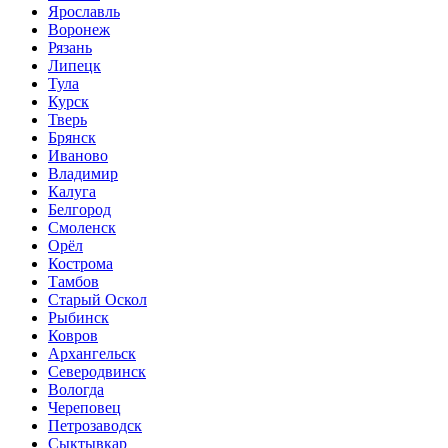
Ярославль
Воронеж
Рязань
Липецк
Тула
Курск
Тверь
Брянск
Иваново
Владимир
Калуга
Белгород
Смоленск
Орёл
Кострома
Тамбов
Старый Оскол
Рыбинск
Ковров
Архангельск
Северодвинск
Вологда
Череповец
Петрозаводск
Сыктывкар