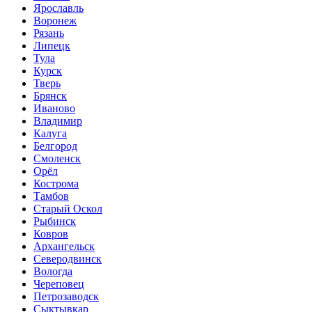
Ярославль
Воронеж
Рязань
Липецк
Тула
Курск
Тверь
Брянск
Иваново
Владимир
Калуга
Белгород
Смоленск
Орёл
Кострома
Тамбов
Старый Оскол
Рыбинск
Ковров
Архангельск
Северодвинск
Вологда
Череповец
Петрозаводск
Сыктывкар