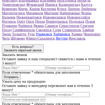
Новгород
Владикавказ
Владимир
Волгодонск
Вологда
Димитровград
Жуковский
Ижевск
Калининград
Калуга
Кемерово
Керчь
Киров
Кострома
Курск
Липецк
Люберцы
Магнитогорск
Махачкала
Мытищи
Набережные Челны
Нальчик
Нижневартовск
Новомосковск
Новороссийск
Ногинск
Орёл
Орск
Пенза
Первоуральск
Подольск
Псков
Пушкино
Рыбинск
Рязань
Саранск
Севастополь
Сергиев
Посад
Симферополь
Смоленск
Сочи
Ставрополь
Тамбов
Тверь
Тольятти
Тула
Ульяновск
Хабаровск
Химки
Череповец
Чита
Щёлково
Южно-Сахалинск
Якутия
Ярославль
Есть вопросы?
Закажите обратный звонок
Заказать звонок
Оставьте заявку и наш специалист свяжется с вами в течении
3 минут!
Поля отмеченные
*
обязательны для заполнения
Узнать цену на продукцию
Оставьте заявку и менеджер перезвонит вам в течении 3
минут!
Поля отмеченные
*
обязательны для заполнения