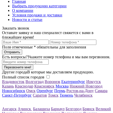
Главная
Выбрать продукцию категории
О компании
Условия продажи и доставки
Новости и статьи
Заказать звонок
Оставьте заявку и наш специалист свяжется с вами в
ближайшее время!
Поля отмеченные
*
обязательны для заполнения
Есть вопросы?
Укажите номер телефона и мы вам перезвоним.
Перезвоните мне!
Другие города
В которые мы доставляем продукцию.
Полный список городов
Владивосток
Волгоград
Воронеж
Екатеринбург
Иркутск
Казань
Краснодар
Красноярск
Москва
Нижний Новгород
Новосибирск
Омск
Оренбург
Пермь
Ростов-на-Дону
Самара
Санкт-Петербург
Саратов
Томск
Тюмень
Челябинск
Ангарск
Ачинск
Балашиха
Барнаул
Белгород
Брянск
Великий