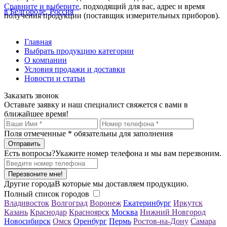
Сравните и выберите
, подходящий для вас, адрес и время
в Белгороде, Россия
получения продукции (поставщик измерительных приборов).
Главная
Выбрать продукцию категории
О компании
Условия продажи и доставки
Новости и статьи
Заказать звонок
Оставьте заявку и наш специалист свяжется с вами в
ближайшее время!
Поля отмеченные
*
обязательны для заполнения
Есть вопросы?
Укажите номер телефона и мы вам перезвоним.
Перезвоните мне!
Другие города
В которые мы доставляем продукцию.
Полный список городов
Владивосток
Волгоград
Воронеж
Екатеринбург
Иркутск
Казань
Краснодар
Красноярск
Москва
Нижний Новгород
Новосибирск
Омск
Оренбург
Пермь
Ростов-на-Дону
Самара