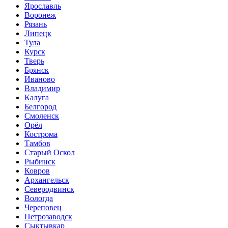
Ярославль
Воронеж
Рязань
Липецк
Тула
Курск
Тверь
Брянск
Иваново
Владимир
Калуга
Белгород
Смоленск
Орёл
Кострома
Тамбов
Старый Оскол
Рыбинск
Ковров
Архангельск
Северодвинск
Вологда
Череповец
Петрозаводск
Сыктывкар