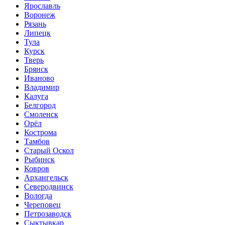
Ярославль
Воронеж
Рязань
Липецк
Тула
Курск
Тверь
Брянск
Иваново
Владимир
Калуга
Белгород
Смоленск
Орёл
Кострома
Тамбов
Старый Оскол
Рыбинск
Ковров
Архангельск
Северодвинск
Вологда
Череповец
Петрозаводск
Сыктывкар