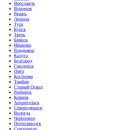
Ярославль
Воронеж
Рязань
Липецк
Тула
Курск
Тверь
Брянск
Иваново
Владимир
Калуга
Белгород
Смоленск
Орёл
Кострома
Тамбов
Старый Оскол
Рыбинск
Ковров
Архангельск
Северодвинск
Вологда
Череповец
Петрозаводск
Сыктывкар