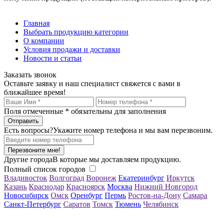
Главная
Выбрать продукцию категории
О компании
Условия продажи и доставки
Новости и статьи
Заказать звонок
Оставьте заявку и наш специалист свяжется с вами в
ближайшее время!
Поля отмеченные
*
обязательны для заполнения
Есть вопросы?
Укажите номер телефона и мы вам перезвоним.
Перезвоните мне!
Другие города
В которые мы доставляем продукцию.
Полный список городов
Владивосток
Волгоград
Воронеж
Екатеринбург
Иркутск
Казань
Краснодар
Красноярск
Москва
Нижний Новгород
Новосибирск
Омск
Оренбург
Пермь
Ростов-на-Дону
Самара
Санкт-Петербург
Саратов
Томск
Тюмень
Челябинск