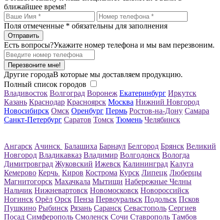
ближайшее время!
Поля отмеченные
*
обязательны для заполнения
Есть вопросы?
Укажите номер телефона и мы вам перезвоним.
Перезвоните мне!
Другие города
В которые мы доставляем продукцию.
Полный список городов
Владивосток
Волгоград
Воронеж
Екатеринбург
Иркутск
Казань
Краснодар
Красноярск
Москва
Нижний Новгород
Новосибирск
Омск
Оренбург
Пермь
Ростов-на-Дону
Самара
Санкт-Петербург
Саратов
Томск
Тюмень
Челябинск
Ангарск
Ачинск
Балашиха
Барнаул
Белгород
Брянск
Великий
Новгород
Владикавказ
Владимир
Волгодонск
Вологда
Димитровград
Жуковский
Ижевск
Калининград
Калуга
Кемерово
Керчь
Киров
Кострома
Курск
Липецк
Люберцы
Магнитогорск
Махачкала
Мытищи
Набережные Челны
Нальчик
Нижневартовск
Новомосковск
Новороссийск
Ногинск
Орёл
Орск
Пенза
Первоуральск
Подольск
Псков
Пушкино
Рыбинск
Рязань
Саранск
Севастополь
Сергиев
Посад
Симферополь
Смоленск
Сочи
Ставрополь
Тамбов