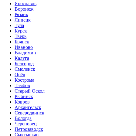
Ярославль
Воронеж
Рязань
Липецк
Тула
Курск
Тверь
Брянск
Иваново
Владимир
Калуга
Белгород
Смоленск
Орёл
Кострома
Тамбов
Старый Оскол
Рыбинск
Ковров
Архангельск
Северодвинск
Вологда
Череповец
Петрозаводск
Сыктывкар