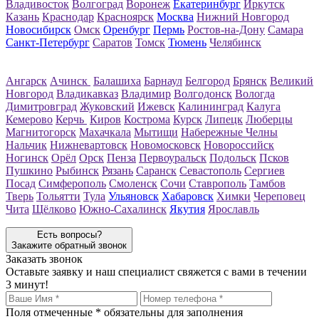
Владивосток
Волгоград
Воронеж
Екатеринбург
Иркутск
Казань
Краснодар
Красноярск
Москва
Нижний Новгород
Новосибирск
Омск
Оренбург
Пермь
Ростов-на-Дону
Самара
Санкт-Петербург
Саратов
Томск
Тюмень
Челябинск
Ангарск
Ачинск
Балашиха
Барнаул
Белгород
Брянск
Великий
Новгород
Владикавказ
Владимир
Волгодонск
Вологда
Димитровград
Жуковский
Ижевск
Калининград
Калуга
Кемерово
Керчь
Киров
Кострома
Курск
Липецк
Люберцы
Магнитогорск
Махачкала
Мытищи
Набережные Челны
Нальчик
Нижневартовск
Новомосковск
Новороссийск
Ногинск
Орёл
Орск
Пенза
Первоуральск
Подольск
Псков
Пушкино
Рыбинск
Рязань
Саранск
Севастополь
Сергиев
Посад
Симферополь
Смоленск
Сочи
Ставрополь
Тамбов
Тверь
Тольятти
Тула
Ульяновск
Хабаровск
Химки
Череповец
Чита
Щёлково
Южно-Сахалинск
Якутия
Ярославль
Есть вопросы?
Закажите обратный звонок
Заказать звонок
Оставьте заявку и наш специалист свяжется с вами в течении
3 минут!
Поля отмеченные
*
обязательны для заполнения