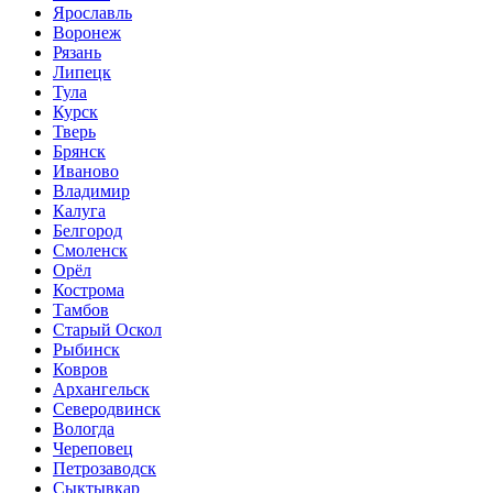
Ярославль
Воронеж
Рязань
Липецк
Тула
Курск
Тверь
Брянск
Иваново
Владимир
Калуга
Белгород
Смоленск
Орёл
Кострома
Тамбов
Старый Оскол
Рыбинск
Ковров
Архангельск
Северодвинск
Вологда
Череповец
Петрозаводск
Сыктывкар