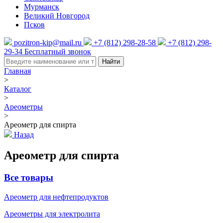
Мурманск
Великий Новгород
Псков
pozitron-kip@mail.ru
+7 (812) 298-28-58
+7 (812) 298-
29-34
Бесплатный звонок
Найти
Главная
>
Каталог
>
Ареометры
>
Ареометр для спирта
Назад
Ареометр для спирта
Все товары
Ареометр для нефтепродуктов
Ареометры для электролита