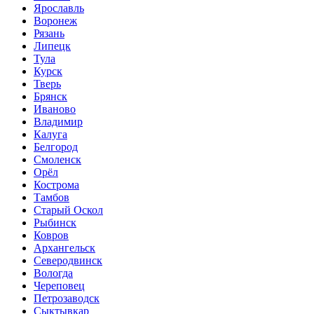
Ярославль
Воронеж
Рязань
Липецк
Тула
Курск
Тверь
Брянск
Иваново
Владимир
Калуга
Белгород
Смоленск
Орёл
Кострома
Тамбов
Старый Оскол
Рыбинск
Ковров
Архангельск
Северодвинск
Вологда
Череповец
Петрозаводск
Сыктывкар