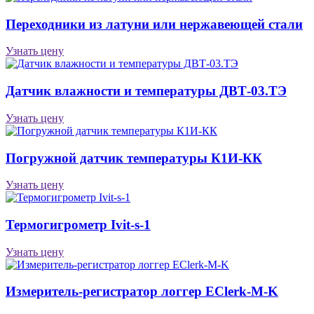
Переходники из латуни или нержавеющей стали
Узнать цену
Датчик влажности и температуры ДВТ-03.ТЭ
Узнать цену
Погружной датчик температуры К1И-КК
Узнать цену
Термогигрометр Ivit-s-1
Узнать цену
Измеритель-регистратор логгер EClerk-M-K