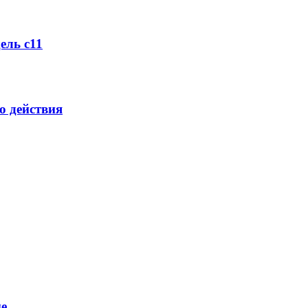
ель с11
о действия
е